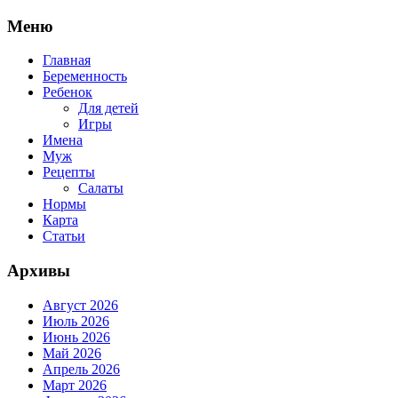
Перейти
Меню
к
содержимому
Главная
Беременность
Ребенок
Для детей
Игры
Имена
Муж
Рецепты
Салаты
Нормы
Карта
Статьи
Архивы
Август 2026
Июль 2026
Июнь 2026
Май 2026
Апрель 2026
Март 2026