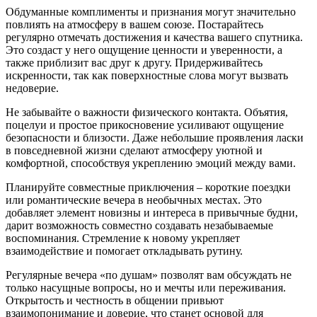
Обдуманные комплименты и признания могут значительно
повлиять на атмосферу в вашем союзе. Постарайтесь
регулярно отмечать достижения и качества вашего спутника.
Это создаст у него ощущение ценности и уверенности, а
также приблизит вас друг к другу. Придерживайтесь
искренности, так как поверхностные слова могут вызвать
недоверие.
Не забывайте о важности физического контакта. Объятия,
поцелуи и простое прикосновение усиливают ощущение
безопасности и близости. Даже небольшие проявления ласки
в повседневной жизни сделают атмосферу уютной и
комфортной, способствуя укреплению эмоций между вами.
Планируйте совместные приключения – короткие поездки
или романтические вечера в необычных местах. Это
добавляет элемент новизны и интереса в привычные будни,
дарит возможность совместно создавать незабываемые
воспоминания. Стремление к новому укрепляет
взаимодействие и помогает откладывать рутину.
Регулярные вечера «по душам» позволят вам обсуждать не
только насущные вопросы, но и мечты или переживания.
Открытость и честность в общении привьют
взаимопонимание и доверие, что станет основой для