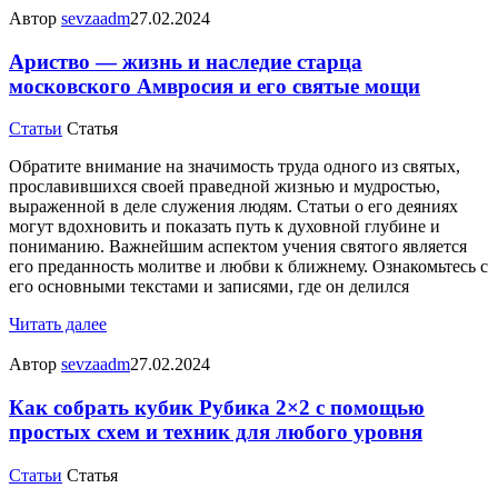
Автор
sevzaadm
27.02.2024
Ариство — жизнь и наследие старца
московского Амвросия и его святые мощи
Статьи
Статья
Обратите внимание на значимость труда одного из святых,
прославившихся своей праведной жизнью и мудростью,
выраженной в деле служения людям. Статьи о его деяниях
могут вдохновить и показать путь к духовной глубине и
пониманию. Важнейшим аспектом учения святого является
его преданность молитве и любви к ближнему. Ознакомьтесь с
его основными текстами и записями, где он делился
Читать далее
Автор
sevzaadm
27.02.2024
Как собрать кубик Рубика 2×2 с помощью
простых схем и техник для любого уровня
Статьи
Статья