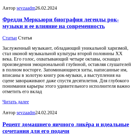
Автор
sevzaadm
26.02.2024
Фредди Меркьюри биография легенды рок-
музыки и ее влияние на современность
Статьи
Статья
Заслуженный музыкант, обладающий уникальной харизмой,
стал иконой музыкальной культуры второй половины XX
века. Его голос, охватывающий четыре октавы, оснащал
произведения эмоциональной глубиной, оставляя слушателей
в полном восторге. Запоминающиеся хиты, написанные им,
вписаны в золотую книгу рок-музыки, а выступления на
сцене завораживают даже спустя десятилетия. Для глубокого
понимания карьеры этого удивительного исполнителя важно
отметить его вклад
Читать далее
Автор
sevzaadm
24.02.2024
Рецепт домашнего яичного ликёра и идеальные
сочетания для его подачи