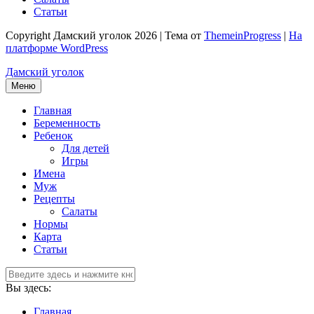
Статьи
Copyright Дамский уголок 2026 | Тема от
ThemeinProgress
|
На
платформе WordPress
Дамский уголок
Меню
Главная
Беременность
Ребенок
Для детей
Игры
Имена
Муж
Рецепты
Салаты
Нормы
Карта
Статьи
Вы здесь:
Главная