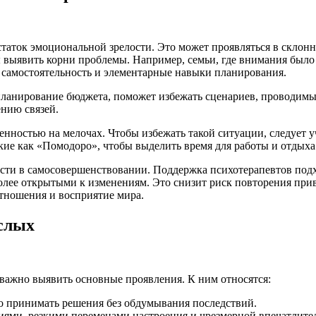
таток эмоциональной зрелости. Это может проявляться в склон
бы выявить корни проблемы. Например, семьи, где внимания был
я самостоятельность и элементарные навыки планирования.
планирование бюджета, поможет избежать сценариев, проводимых
нию связей.
нностью на мелочах. Чтобы избежать такой ситуации, следует уч
ие как «Помодоро», чтобы выделить время для работы и отдыха
ости в самосовершенствовании. Поддержка психотерапевтов под
 более открытыми к изменениям. Это снизит риск повторения пр
тношения и восприятие мира.
ослых
 важно выявить основные проявления. К ним относятся:
ро принимать решения без обдумывания последствий.
иями, резкими переменами настроения и чрезмерной впечатлите