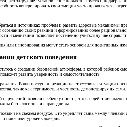
ти, что затрудняет установление новых знакомств и поддержан
обность контролировать свои эмоции часто проявляется в агресс
раться в источниках проблем и развить здоровые механизмы пр
 осознанию своих реакций и формированию более рациональног
сти и медитации позволяет постепенно учиться лучше справлят
ния или игнорирования могут стать основой для позитивных из
ании детского поведения
отьтесь о создании безопасной атмосферы, в которой ребенок с
поможет развить уверенность и самостоятельность.
дражания. Ваши поступки, реакции на стрессовые ситуации и 
ства, такие как терпимость и честность, демонстрируя их сами.
й нарушений позволит ребенку понять, что его действия имеют
лжны быть логичны и справедливы.
 поездки на свежем воздухе. Это укрепляет связь между членам
я и повышает уровень доверия.