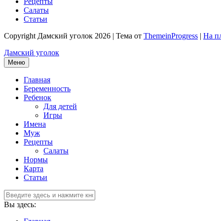
Рецепты
Салаты
Статьи
Copyright Дамский уголок 2026 | Тема от
ThemeinProgress
|
На п
Дамский уголок
Меню
Главная
Беременность
Ребенок
Для детей
Игры
Имена
Муж
Рецепты
Салаты
Нормы
Карта
Статьи
Вы здесь: