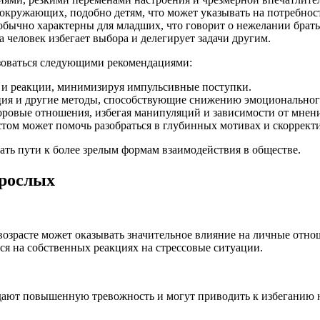
окружающих, подобно детям, что может указывать на потребнос
бычно характерны для младших, что говорит о нежелании брать 
а человек избегает выбора и делегирует задачи другим.
зоваться следующими рекомендациями:
и и реакции, минимизируя импульсивные поступки.
ация и другие методы, способствующие снижению эмоциональног
оровые отношения, избегая манипуляций и зависимости от мнени
том может помочь разобраться в глубинных мотивах и скоррект
ать пути к более зрелым формам взаимодействия в обществе.
зрослых
возрасте может оказывать значительное влияние на личные отно
ся на собственных реакциях на стрессовые ситуации.
ают повышенную тревожность и могут приводить к избеганию но