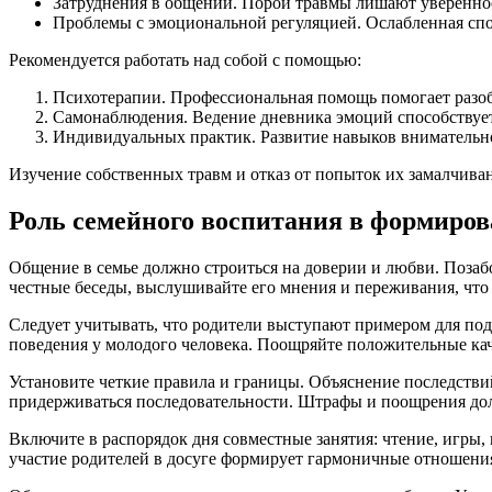
Затруднения в общении. Порой травмы лишают увереннос
Проблемы с эмоциональной регуляцией. Ослабленная спос
Рекомендуется работать над собой с помощью:
Психотерапии. Профессиональная помощь помогает разоб
Самонаблюдения. Ведение дневника эмоций способствует
Индивидуальных практик. Развитие навыков внимательно
Изучение собственных травм и отказ от попыток их замалчива
Роль семейного воспитания в формиров
Общение в семье должно строиться на доверии и любви. Позаб
честные беседы, выслушивайте его мнения и переживания, что 
Следует учитывать, что родители выступают примером для по
поведения у молодого человека. Поощряйте положительные каче
Установите четкие правила и границы. Объяснение последстви
придерживаться последовательности. Штрафы и поощрения до
Включите в распорядок дня совместные занятия: чтение, игры,
участие родителей в досуге формирует гармоничные отношени