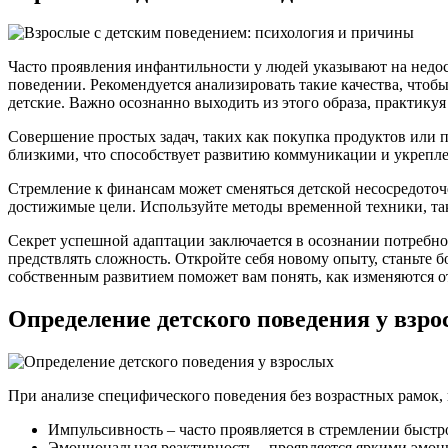
Часто проявления инфантильности у людей указывают на недос
поведении. Рекомендуется анализировать такие качества, что
детские. Важно осознанно выходить из этого образа, практику
Совершение простых задач, таких как покупка продуктов или 
близкими, что способствует развитию коммуникации и укрепле
Стремление к финансам может сменяться детской несосредоточе
достижимые цели. Используйте методы временной техники, так
Секрет успешной адаптации заключается в осознании потребн
предствлять сложность. Откройте себя новому опыту, станьте
собственным развитием поможет вам понять, как изменяются о
Определение детского поведения у взр
При анализе специфического поведения без возрастных рамок,
Импульсивность – часто проявляется в стремлении быст
Эмоциональная реактивность – проявляется яркими эмоц